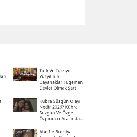
Türk Ve Türkiye
ları
Yüzyılının
Dayanakları! Egemen
Devlet Olmak Şart
a
Kübra Süzgün Olayı
Nedir 2026? Kübra
Süzgün Ve Özge
Özpirinçci Arasında
Ne Oldu?
Abd Ile Brezilya