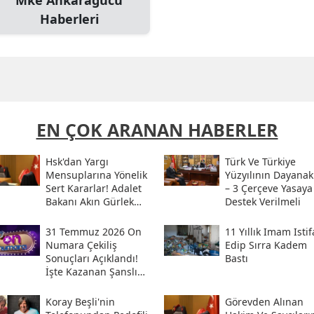
Mke Ankaragücü
Haberleri
EN ÇOK ARANAN HABERLER
Hsk'dan Yargı
Türk Ve Türkiye
Mensuplarına Yönelik
Yüzyılının Dayanak
Sert Kararlar! Adalet
– 3 Çerçeve Yasaya
Bakanı Akın Gürlek
Destek Verilmeli
Sosyal Medya
Hesabından Açıkladı
31 Temmuz 2026 On
11 Yıllık Imam Istif
Numara Çekiliş
Edip Sırra Kadem
Sonuçları Açıklandı!
Bastı
İşte Kazanan Şanslı
Numaralar Ve
Sorgulama Ekranı
Koray Beşli'nin
Görevden Alınan