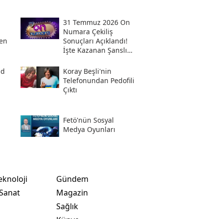
31 Temmuz 2026 On
Numara Çekiliş
en
Sonuçları Açıklandı!
İşte Kazanan Şanslı
Numaralar Ve
Sorgulama Ekranı
ad
Koray Beşli'nin
Telefonundan Pedofili
Çıktı
Fetö'nün Sosyal
i
Medya Oyunları
eknoloji
Gündem
 Sanat
Magazin
Sağlık