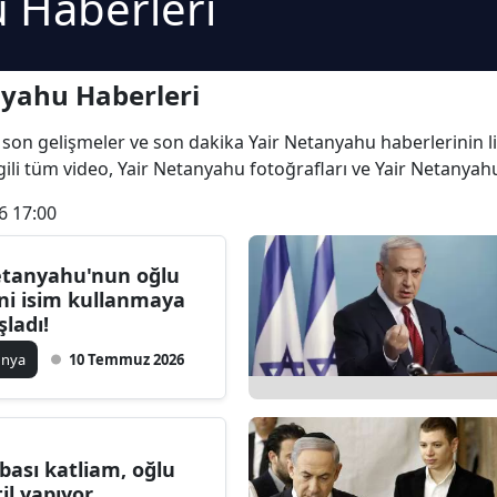
 Haberleri
nyahu Haberleri
en son gelişmeler ve son dakika Yair Netanyahu haberlerinin li
gili tüm video, Yair Netanyahu fotoğrafları ve Yair Netanyahu
6 17:00
tanyahu'nun oğlu
ni isim kullanmaya
şladı!
ünya
10 Temmuz 2026
bası katliam, oğlu
til yapıyor