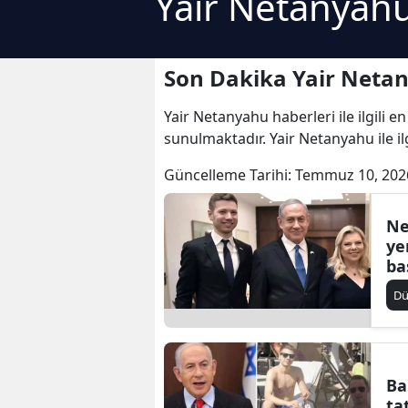
Yair Netanyahu
Son Dakika Yair Neta
Yair Netanyahu haberleri ile ilgili 
sunulmaktadır. Yair Netanyahu ile il
Güncelleme Tarihi:
Temmuz 10, 202
Ne
ye
ba
D
Ba
ta