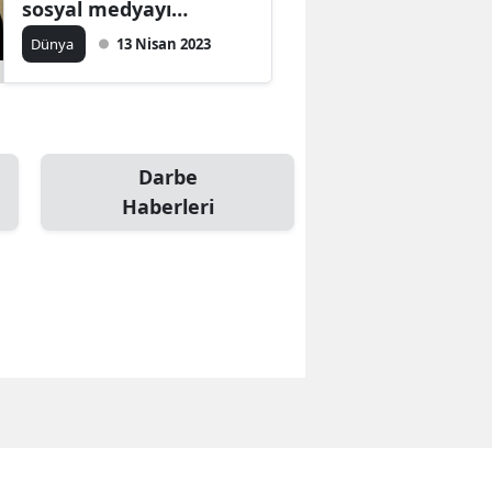
sosyal medyayı
yasakladı
Dünya
13 Nisan 2023
Darbe
Haberleri