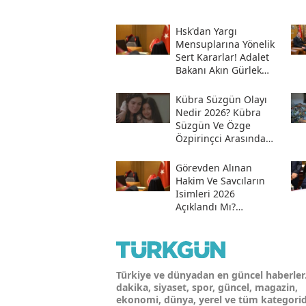
Hsk'dan Yargı
Mensuplarına Yönelik
Sert Kararlar! Adalet
Bakanı Akın Gürlek
Sosyal Medya
Hesabından Açıkladı
Kübra Süzgün Olayı
Nedir 2026? Kübra
Süzgün Ve Özge
Özpirinçci Arasında
Ne Oldu?
Görevden Alınan
Hakim Ve Savcıların
Isimleri 2026
Açıklandı Mı?
Meslekten Ihraç
Edilen Hakim Ve
Savcılar Isim Listesi
Türkiye ve dünyadan en güncel haberler
dakika, siyaset, spor, güncel, magazin,
ekonomi, dünya, yerel ve tüm kategori