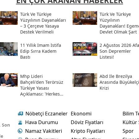
EN ÇOK ARANAN HABERLER
Türk Ve Türkiye
Türk Ve Türkiye
Yüzyılının Dayanakları
Yüzyılının
– 3 Çerçeve Yasaya
Dayanakları! Egem
Destek Verilmeli
Devlet Olmak Şart
11 Yıllık Imam Istifa
2 Ağustos 2026 Af
Edip Sırra Kadem
Son Depremler
Bastı
Listesi!
Mhp Lideri
Abd Ile Brezilya
Bahçeli'den Terörsüz
Arasında Büyükelç
Türkiye Yasası
Krizi
Açıklaması: 'herkes
Kazandı'
Nöbetçi Eczaneler
Ekonomi
Bilim T
Hava Durumu
Döviz Fiyatları
Kültür
. Son
Namaz Vakitleri
Kripto Fiyatları
Spor
de