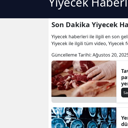
Yiyecek Haberl
Son Dakika Yiyecek Ha
Yiyecek haberleri ile ilgili en son g
Yiyecek ile ilgili tüm video, Yiyecek 
Güncelleme Tarihi:
Ağustos 20, 202
Ta
pa
ye
yi
Sa
Ye
dü