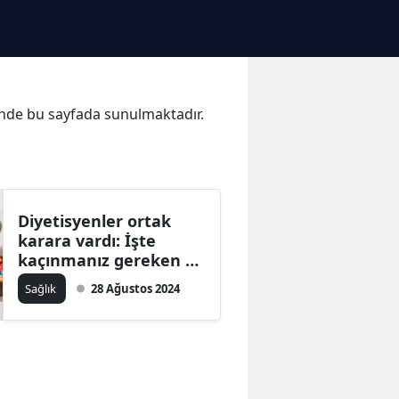
alinde bu sayfada sunulmaktadır.
Diyetisyenler ortak
karara vardı: İşte
kaçınmanız gereken o
yiyecekler
Sağlık
28 Ağustos 2024