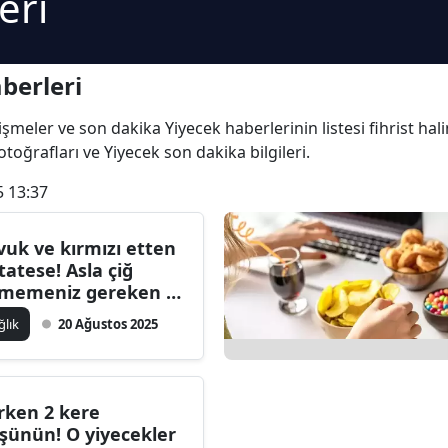
eri
berleri
elişmeler ve son dakika Yiyecek haberlerinin listesi fihrist h
fotoğrafları ve Yiyecek son dakika bilgileri.
5 13:37
vuk ve kırmızı etten
tatese! Asla çiğ
memeniz gereken 6
yecek
ğlık
20 Ağustos 2025
rken 2 kere
şünün! O yiyecekler