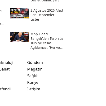
Devlet Olmak Şart
ı
2 Ağustos 2026 Afad
Son Depremler
Listesi!
a
Mhp Lideri
i
Bahçeli'den Terörsüz
Türkiye Yasası
Açıklaması: 'herkes
Kazandı'
eknoloji
Gündem
 Sanat
Magazin
Sağlık
t
Künye
efendi
İletişim