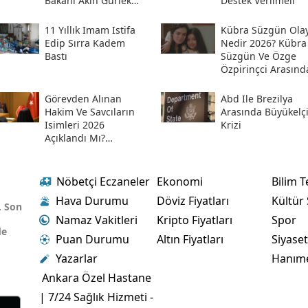
Bakanı Akın Gürlek
Destek Verilmeli
Sosyal Medya
Hesabından Açıkladı
11 Yıllık Imam Istifa
Kübra Süzgün Olay
Edip Sırra Kadem
Nedir 2026? Kübra
Bastı
Süzgün Ve Özge
Özpirinçci Arasınd
Ne Oldu?
Görevden Alınan
Abd Ile Brezilya
Hakim Ve Savcıların
Arasında Büyükelç
Isimleri 2026
Krizi
Açıklandı Mı?
Meslekten Ihraç
Edilen Hakim Ve
Savcılar Isim Listesi
Nöbetçi Eczaneler
Ekonomi
Bilim T
Hava Durumu
Döviz Fiyatları
Kültür
. Son
Namaz Vakitleri
Kripto Fiyatları
Spor
de
Puan Durumu
Altın Fiyatları
Siyase
Yazarlar
Hanım
Ankara Özel Hastane
| 7/24 Sağlık Hizmeti -