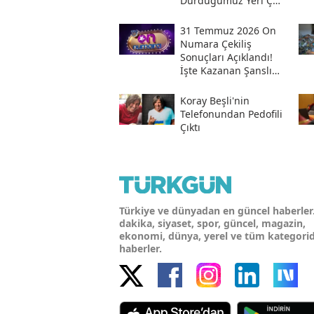
Durduğumuz Yeri Çok
Iyi Bilmeliyiz
31 Temmuz 2026 On
Numara Çekiliş
Sonuçları Açıklandı!
İşte Kazanan Şanslı
Numaralar Ve
Sorgulama Ekranı
Koray Beşli'nin
Telefonundan Pedofili
Çıktı
Türkiye ve dünyadan en güncel haberler
dakika, siyaset, spor, güncel, magazin,
ekonomi, dünya, yerel ve tüm kategori
haberler.