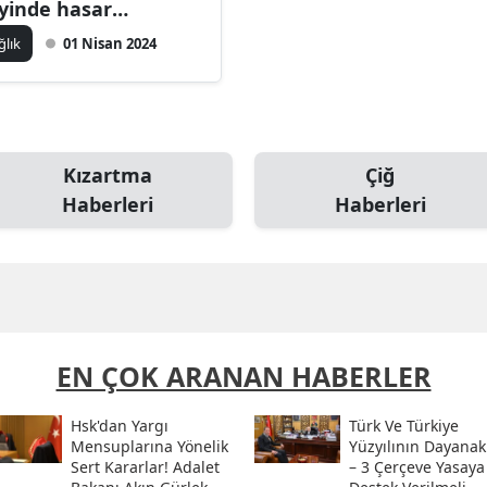
yinde hasar
uşturuyor!
ğlık
01 Nisan 2024
Kızartma
Çiğ
Haberleri
Haberleri
EN ÇOK ARANAN HABERLER
Hsk'dan Yargı
Türk Ve Türkiye
Mensuplarına Yönelik
Yüzyılının Dayanak
Sert Kararlar! Adalet
– 3 Çerçeve Yasaya