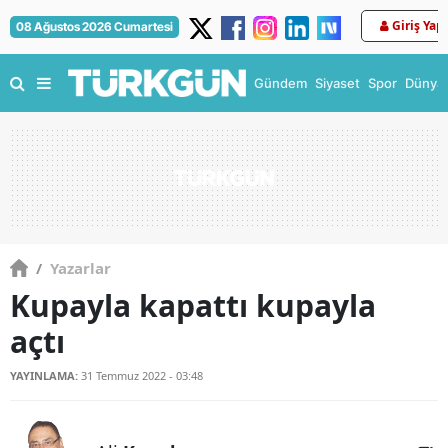
Giriş Yap
08 Ağustos 2026 Cumartesi
Gündem
Siyaset
Spor
Dünya
/
Yazarlar
Kupayla kapattı kupayla
açtı
YAYINLAMA:
31 Temmuz 2022 - 03:48