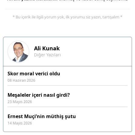
* Bu içerik ile ilgili yorum yok, ilk yorumu siz yazın, tartışalım *
Ali
Kunak
Diğer Yazıları
Skor moral verici oldu
08 Haziran 2026
Meşaleler içeri nasıl girdi?
23 Mayıs 2026
Ernest Muçi’nin müthiş şutu
14 Mayıs 2026