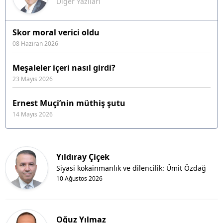
Diğer Yazıları
Skor moral verici oldu
08 Haziran 2026
Meşaleler içeri nasıl girdi?
23 Mayıs 2026
Ernest Muçi’nin müthiş şutu
14 Mayıs 2026
Yıldıray Çiçek
Siyasi kokainmanlık ve dilencilik: Ümit Özdağ
10 Ağustos 2026
Oğuz Yılmaz