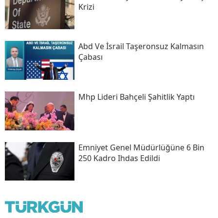
Krizi
Abd Ve İsrail Taşeronsuz Kalmasın
Çabası
Mhp Lideri Bahçeli Şahitlik Yaptı
Emniyet Genel Müdürlüğüne 6 Bin
250 Kadro Ihdas Edildi