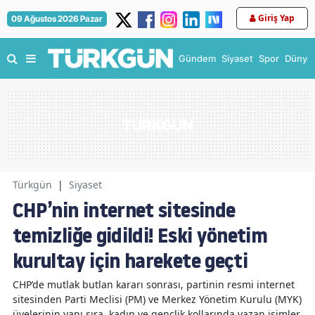
Giriş Yap
09 Ağustos 2026 Pazar
Gündem
Siyaset
Spor
Dünya
Türkgün
|
Siyaset
CHP’nin internet sitesinde
temizliğe gidildi! Eski yönetim
kurultay için harekete geçti
CHP’de mutlak butlan kararı sonrası, partinin resmi internet
sitesinden Parti Meclisi (PM) ve Merkez Yönetim Kurulu (MYK)
üyelerinin yanı sıra, kadın ve gençlik kollarında yazan isimler