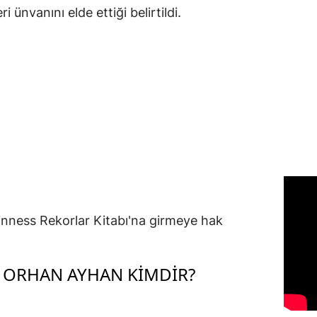
 ünvanını elde ettiği belirtildi.
nness Rekorlar Kitabı'na girmeye hak
I ORHAN AYHAN KIMDIR?