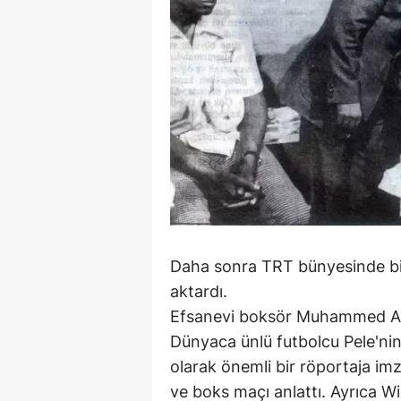
Daha sonra TRT bünyesinde bir
aktardı.
Efsanevi boksör Muhammed Ali‘n
Dünyaca ünlü futbolcu Pele'nin
olarak önemli bir röportaja im
ve boks maçı anlattı. Ayrıca W