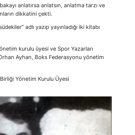
bakayı anlatırsa anlatsın, anlatma tarzı ve
nların dikkatini çekti.
dekiler” adlı yazıp yayınladığı iki kitabı
önetim kurulu üyesi ve Spor Yazarları
n Orhan Ayhan, Boks Federasyonu yönetim
irliği Yönetim Kurulu Üyesi