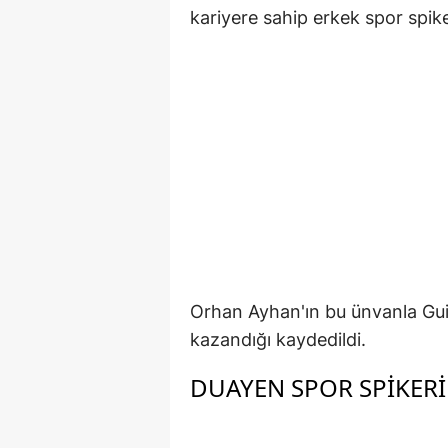
kariyere sahip erkek spor spikeri
Orhan Ayhan'ın bu ünvanla Gui
kazandığı kaydedildi.
DUAYEN SPOR SPIKER