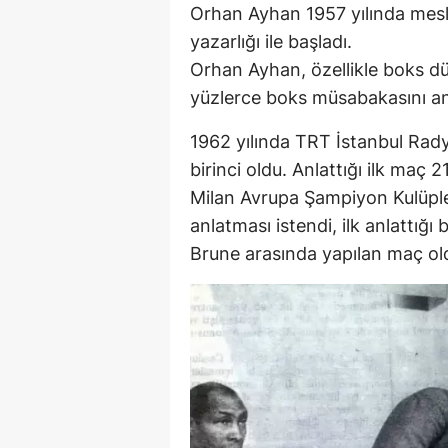
Orhan Ayhan 1957 yılında mesl
yazarlığı ile başladı.
Orhan Ayhan, özellikle boks d
yüzlerce boks müsabakasını anl
1962 yılında TRT İstanbul Rady
birinci oldu. Anlattığı ilk ma
Milan Avrupa Şampiyon Kulüpl
anlatması istendi, ilk anlattığ
Brune arasında yapılan maç ol