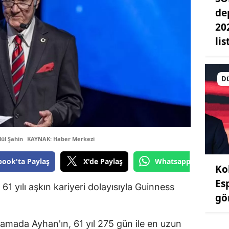
de
20
lis
D
lül Şahin
KAYNAK: Haber Merkezi
book'ta Paylaş
X'de Paylaş
Whatsapp'tan Gönde
Ko
Es
61 yılı aşkın kariyeri dolayısıyla Guinness
gö
amada Ayhan'ın, 61 yıl 275 gün ile en uzun