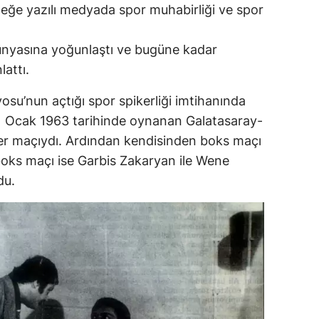
eğe yazılı medyada spor muhabirliği ve spor
ünyasına yoğunlaştı ve bugüne kadar
attı.
osu’nun açtığı spor spikerliği imtihanında
ç 21 Ocak 1963 tarihinde oynanan Galatasaray-
er maçıydı. Ardından kendisinden boks maçı
ı boks maçı ise Garbis Zakaryan ile Wene
du.