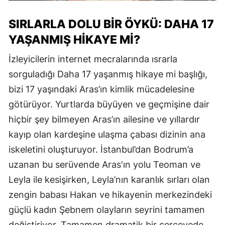
SIRLARLA DOLU BIR ÖYKÜ: DAHA 17
YAŞANMIŞ HIKAYE MI?
İzleyicilerin internet mecralarında ısrarla
sorguladığı Daha 17 yaşanmış hikaye mi başlığı,
bizi 17 yaşındaki Aras’ın kimlik mücadelesine
götürüyor. Yurtlarda büyüyen ve geçmişine dair
hiçbir şey bilmeyen Aras’ın ailesine ve yıllardır
kayıp olan kardeşine ulaşma çabası dizinin ana
iskeletini oluşturuyor. İstanbul’dan Bodrum’a
uzanan bu serüvende Aras'ın yolu Teoman ve
Leyla ile kesişirken, Leyla’nın karanlık sırları olan
zengin babası Hakan ve hikayenin merkezindeki
güçlü kadın Şebnem olayların seyrini tamamen
değiştiriyor. Tamamen dramatik bir çerçevede