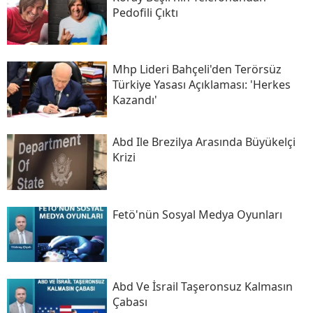
Pedofili Çıktı
Mhp Lideri Bahçeli'den Terörsüz
Türkiye Yasası Açıklaması: 'herkes
Kazandı'
Abd Ile Brezilya Arasında Büyükelçi
Krizi
Fetö'nün Sosyal Medya Oyunları
Abd Ve İsrail Taşeronsuz Kalmasın
Çabası