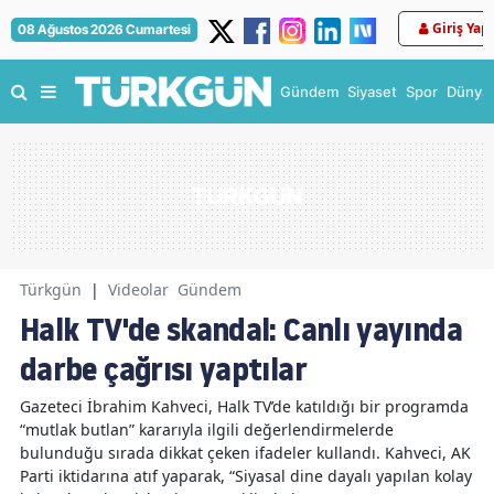
Giriş Yap
08 Ağustos 2026 Cumartesi
Gündem
Siyaset
Spor
Dünya
Türkgün
|
Videolar
Gündem
Halk TV'de skandal: Canlı yayında
darbe çağrısı yaptılar
Gazeteci İbrahim Kahveci, Halk TV’de katıldığı bir programda
“mutlak butlan” kararıyla ilgili değerlendirmelerde
bulunduğu sırada dikkat çeken ifadeler kullandı. Kahveci, AK
Parti iktidarına atıf yaparak, “Siyasal dine dayalı yapılan kolay