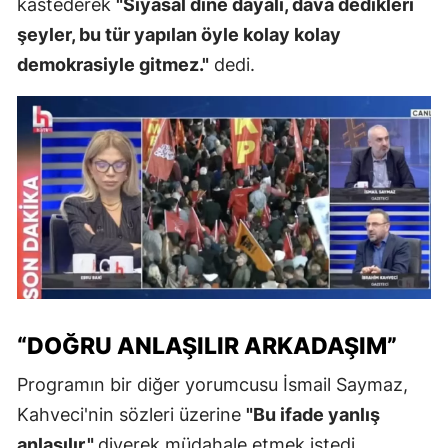
kastederek
"Siyasal dine dayalı, dava dedikleri
şeyler, bu tür yapılan öyle kolay kolay
demokrasiyle gitmez."
dedi.
“DOĞRU ANLAŞILIR ARKADAŞIM”
Programın bir diğer yorumcusu İsmail Saymaz,
Kahveci'nin sözleri üzerine
"Bu ifade yanlış
anlaşılır."
diyerek müdahale etmek istedi.