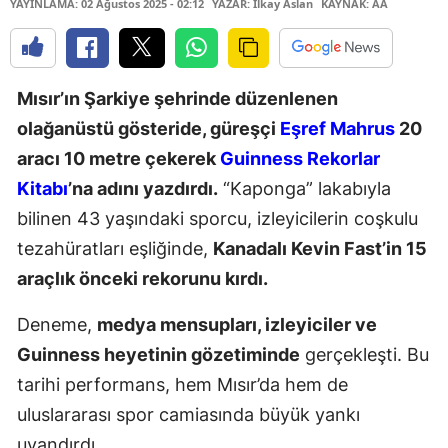
YAYINLAMA: 02 Ağustos 2025 - 02:12
YAZAR: İlkay Aslan
KAYNAK: AA
Mısır’ın Şarkiye şehrinde düzenlenen
olağanüstü gösteride, güreşçi
Eşref Mahrus
20
aracı 10 metre çekerek
Guinness Rekorlar
Kitabı
’na adını yazdırdı.
“Kaponga” lakabıyla
bilinen 43 yaşındaki sporcu, izleyicilerin coşkulu
tezahüratları eşliğinde,
Kanadalı Kevin Fast’in 15
araçlık önceki rekorunu kırdı.
Deneme,
medya mensupları, izleyiciler ve
Guinness heyetinin gözetiminde
gerçekleşti. Bu
tarihi performans, hem Mısır’da hem de
uluslararası spor camiasında büyük yankı
uyandırdı.