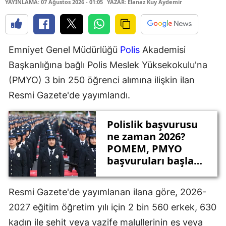
YAYINLAMA: 07 Ağustos 2026 - 01:05
YAZAR: Elanaz Kuy Aydemir
Emniyet Genel Müdürlüğü
Polis
Akademisi
Başkanlığına bağlı Polis Meslek Yüksekokulu'na
(PMYO) 3 bin 250 öğrenci alımına ilişkin ilan
Resmi Gazete'de yayımlandı.
Polislik başvurusu
ne zaman 2026?
POMEM, PMYO
başvuruları başladı
mı? İşte başvuru
detayları
Resmi Gazete'de yayımlanan ilana göre, 2026-
2027 eğitim öğretim yılı için 2 bin 560 erkek, 630
kadın ile şehit veya vazife malullerinin eş veya