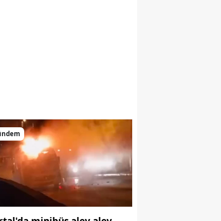
ündem
r
rtal'da minibüs alev alev