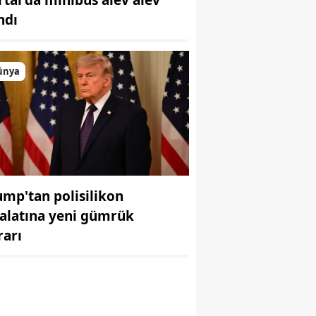
ndı
ünya
ump'tan polisilikon
halatına yeni gümrük
rarı