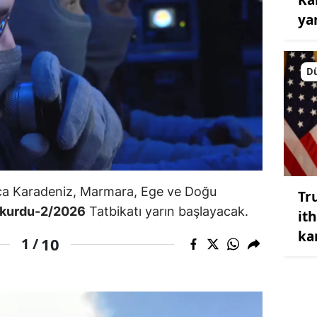
ya
D
nca Karadeniz, Marmara, Ege ve Doğu
Tr
kurdu-2/2026
Tatbikatı yarın başlayacak.
it
ka
10
1 /