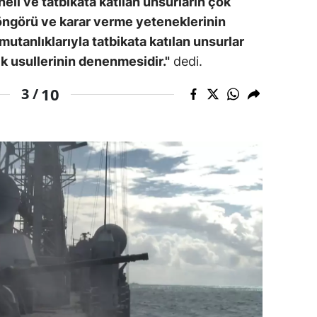
eli ve tatbikata katılan unsurların çok
öngörü ve karar verme yeteneklerinin
mutanlıklarıyla tatbikata katılan unsurlar
ik usullerinin denenmesidir."
dedi.
10
3 /