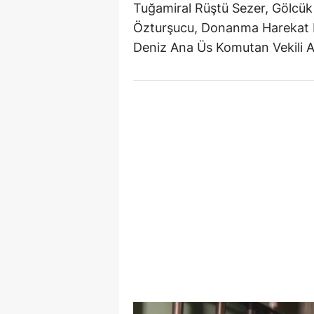
Tuğamiral Rüştü Sezer, Gölcü
Özturşucu, Donanma Harekat B
Deniz Ana Üs Komutan Vekili Al