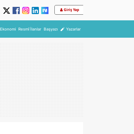
Giriş Yap
Ekonomi
Resmî İlanlar
Başyazı
Yazarlar
ak!