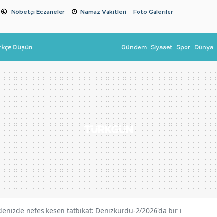
Nöbetçi Eczaneler
Namaz Vakitleri
Foto Galeriler
rkçe Düşün
Gündem
Siyaset
Spor
Dünya
denizde nefes kesen tatbikat: Denizkurdu-2/2026'da bir ilk yaşanac