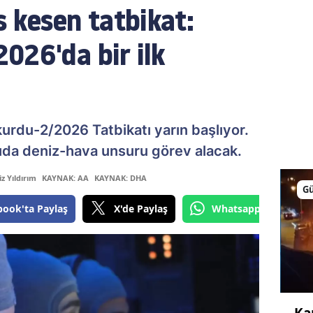
s kesen tatbikat:
026'da bir ilk
kurdu-2/2026 Tatbikatı yarın başlıyor.
ıda deniz-hava unsuru görev alacak.
z Yıldırım
KAYNAK: AA
KAYNAK: DHA
G
book'ta Paylaş
X'de Paylaş
Whatsapp'tan Gönde
Ka