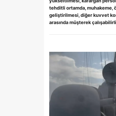
yükseltilmesi, karargah person
tehditli ortamda, muhakeme, 
geliştirilmesi, diğer kuvvet ko
arasında müşterek çalışabilirl