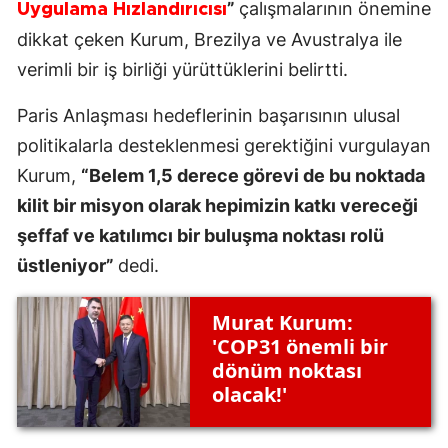
”
çalışmalarının önemine
Uygulama Hızlandırıcısı
dikkat çeken Kurum, Brezilya ve Avustralya ile
verimli bir iş birliği yürüttüklerini belirtti.
Paris Anlaşması hedeflerinin başarısının ulusal
politikalarla desteklenmesi gerektiğini vurgulayan
Kurum,
“Belem 1,5 derece görevi de bu noktada
kilit bir misyon olarak hepimizin katkı vereceği
şeffaf ve katılımcı bir buluşma noktası rolü
üstleniyor”
dedi.
Murat Kurum:
'COP31 önemli bir
dönüm noktası
olacak!'