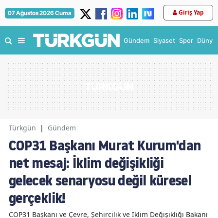
Giriş Yap
07 Ağustos 2026 Cuma
Gündem
Siyaset
Spor
Dünya
Türkgün
|
Gündem
COP31 Başkanı Murat Kurum'dan
net mesaj: İklim değişikliği
gelecek senaryosu değil küresel
gerçeklik!
COP31 Başkanı ve Çevre, Şehircilik ve İklim Değişikliği Bakanı