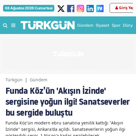
Giriş Yap
08 Ağustos 2026 Cumartesi
Gündem
Siyaset
Spor
Dünya
Türkgün
|
Gündem
Funda Köz’ün 'Akışın İzinde'
sergisine yoğun ilgi! Sanatseverler
bu sergide buluştu
Funda Köz'ün modern ebru sanatına yenilik kattığı "Akışın
İzinde" sergisi, Ankara'da açıldı. Sanatseverlerin yoğun ilgi
gösterdiği sergi, 1 Nisan'a kadar gezilebilecek.