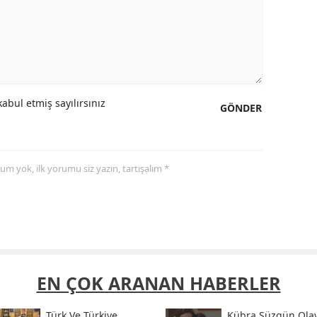
abul etmiş sayılırsınız
GÖNDER
yorum yok, ilk yorumu siz yazın, tartışalım *
EN ÇOK ARANAN HABERLER
Türk Ve Türkiye
Kübra Süzgün Olay