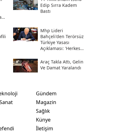
Edip Sırra Kadem
Bastı
a
Mhp Lideri
ili
Bahçeli'den Terörsüz
Türkiye Yasası
Açıklaması: 'herkes
Kazandı'
Araç Takla Attı, Gelin
Ve Damat Yaralandı
eknoloji
Gündem
 Sanat
Magazin
Sağlık
t
Künye
efendi
İletişim