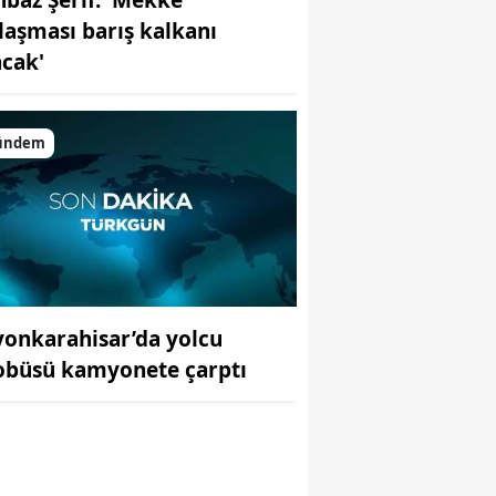
laşması barış kalkanı
acak'
ündem
yonkarahisar’da yolcu
r
obüsü kamyonete çarptı