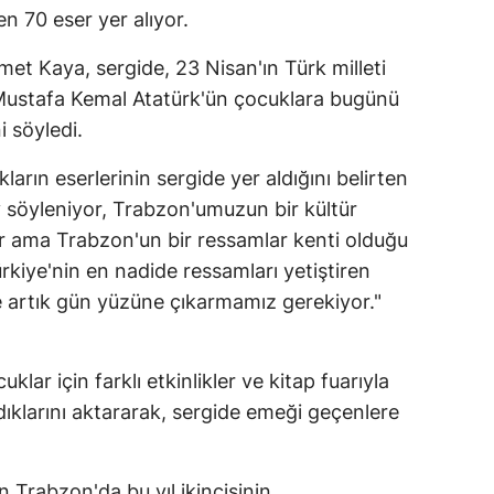
n 70 eser yer alıyor.
et Kaya, sergide, 23 Nisan'ın Türk milleti
Mustafa Kemal Atatürk'ün çocuklara bugünü
 söyledi.
arın eserlerinin sergide yer aldığını belirten
ey söyleniyor, Trabzon'umuzun bir kültür
r ama Trabzon'un bir ressamlar kenti olduğu
kiye'nin en nadide ressamları yetiştiren
de artık gün yüzüne çıkarmamız gerekiyor."
klar için farklı etkinlikler ve kitap fuarıyla
ıklarını aktararak, sergide emeği geçenlere
 Trabzon'da bu yıl ikincisinin