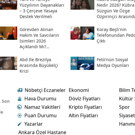
Yüzyılının Dayanakları
Nedir 2026? Kübra
– 3 Çerçeve Yasaya
Süzgün Ve Özge
Destek Verilmeli
Özpirinçci Arasınd
Ne Oldu?
Görevden Alınan
Koray Beşli'nin
Hakim Ve Savcıların
Telefonundan Pedof
Isimleri 2026
Çıktı
Açıklandı Mı?
Meslekten Ihraç
Edilen Hakim Ve
Abd Ile Brezilya
Fetö'nün Sosyal
Savcılar Isim Listesi
Arasında Büyükelçi
Medya Oyunları
Krizi
Nöbetçi Eczaneler
Ekonomi
Bilim T
Hava Durumu
Döviz Fiyatları
Kültür
. Son
Namaz Vakitleri
Kripto Fiyatları
Spor
de
Puan Durumu
Altın Fiyatları
Siyase
Yazarlar
Hanım
Ankara Özel Hastane