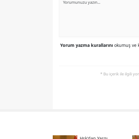
Yorum yazma kurallarını
okumuş ve k
* Bu içerik ile ilgili 
Hsk'dan Yargı