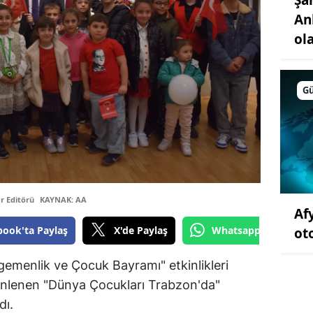
An
ol
G
r Editörü
KAYNAK: AA
Af
book'ta Paylaş
X'de Paylaş
Whatsapp'tan Gönde
ot
gemenlik ve Çocuk Bayramı" etkinlikleri
zenlenen "Dünya Çocukları Trabzon'da"
dı.