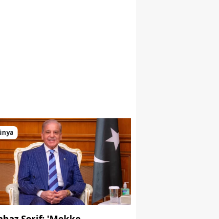
ünya
hbaz Şerif: 'Mekke