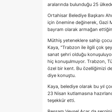
aralarında bulunduğu 25 ülkede
Ortahisar Belediye Başkanı Ahm
için önemine değinerek, Gazi 
bayram olarak armağan ettiğini
Müthiş yeteneklere sahip çocukl
Kaya, "Trabzon ile ilgili çok ş
sanat şehri olduğu konuşuluyo
hiç konuşulmuyor. Trabzon, Tür
özel bir kent. Bu özelliğimizi 
diye konuştu.
Kaya, belediye olarak bu yıl çocu
23 Nisan kutlamasına hazırland
teşekkür etti.
Ressam Veysel Acar da serginin