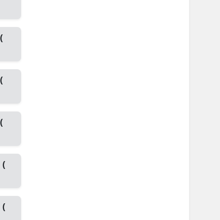
(
(
(
 (
 (