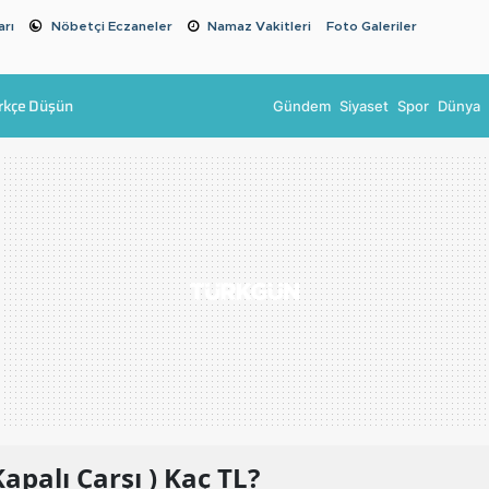
arı
Nöbetçi Eczaneler
Namaz Vakitleri
Foto Galeriler
rkçe Düşün
Gündem
Siyaset
Spor
Dünya
apalı Çarşı )
Kaç TL?