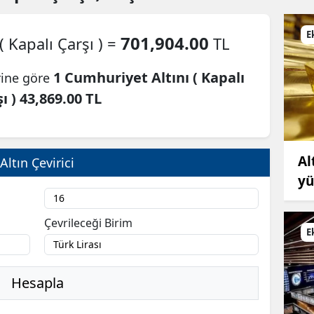
E
701,904.00
( Kapalı Çarşı ) =
TL
1 Cumhuriyet Altını ( Kapalı
rine göre
ı ) 43,869.00 TL
Al
Altın Çevirici
yü
Çevrileceği Birim
E
Hesapla