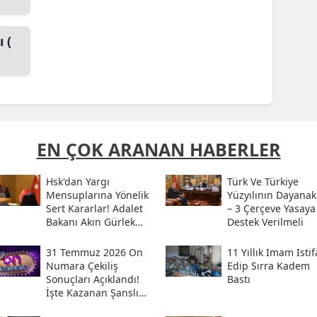
 (
EN ÇOK ARANAN HABERLER
Hsk'dan Yargı
Türk Ve Türkiye
Mensuplarına Yönelik
Yüzyılının Dayanak
Sert Kararlar! Adalet
– 3 Çerçeve Yasaya
Bakanı Akın Gürlek
Destek Verilmeli
Sosyal Medya
Hesabından Açıkladı
31 Temmuz 2026 On
11 Yıllık Imam Istif
Numara Çekiliş
Edip Sırra Kadem
Sonuçları Açıklandı!
Bastı
İşte Kazanan Şanslı
Numaralar Ve