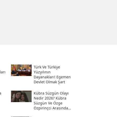
Türk Ve Türkiye
ları
Yüzyılının
Dayanakları! Egemen
Devlet Olmak Şart
a
Kübra Süzgün Olayı
Nedir 2026? Kübra
Süzgün Ve Özge
Özpirinçci Arasında
Ne Oldu?