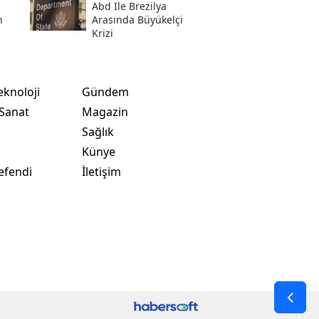
Abd Ile Brezilya
n
Arasında Büyükelçi
Krizi
i
eknoloji
Gündem
 Sanat
Magazin
Sağlık
t
Künye
efendi
İletişim