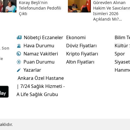
Sorgulama Ekranı
Koray Beşli'nin
Görevden Alınan
Telefonundan Pedofili
Hakim Ve Savcıları
Çıktı
Isimleri 2026
Açıklandı Mı?
Meslekten Ihraç
Edilen Hakim Ve
Savcılar Isim Listes
Nöbetçi Eczaneler
Ekonomi
Bilim T
Hava Durumu
Döviz Fiyatları
Kültür
. Son
Namaz Vakitleri
Kripto Fiyatları
Spor
de
Puan Durumu
Altın Fiyatları
Siyase
Yazarlar
Hanım
Ankara Özel Hastane
| 7/24 Sağlık Hizmeti -
A Life Sağlık Grubu
klıdır.