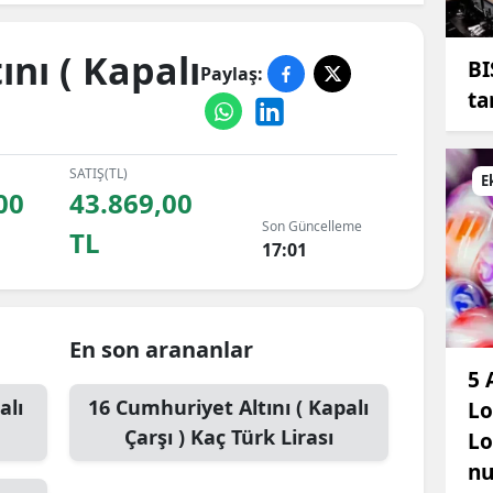
nı ( Kapalı
BI
Paylaş:
ta
SATIŞ(TL)
E
00
43.869,00
Son Güncelleme
TL
17:01
En son arananlar
5 
alı
16
Cumhuriyet Altını ( Kapalı
Lo
Çarşı )
Kaç Türk Lirası
Lo
nu