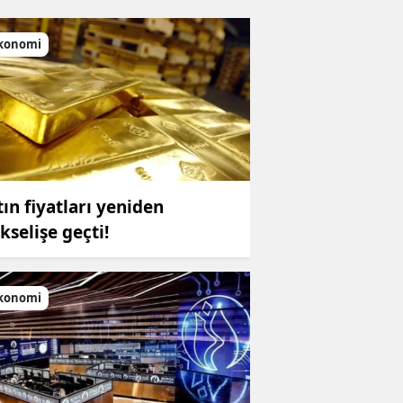
konomi
tın fiyatları yeniden
kselişe geçti!
konomi