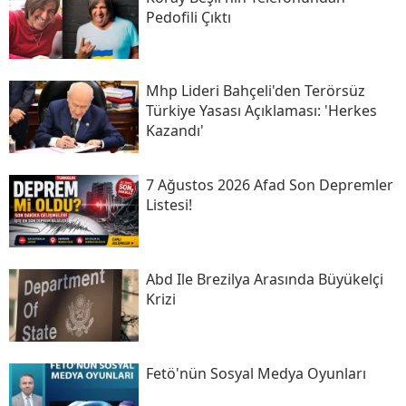
Pedofili Çıktı
Mhp Lideri Bahçeli'den Terörsüz
Türkiye Yasası Açıklaması: 'herkes
Kazandı'
7 Ağustos 2026 Afad Son Depremler
Listesi!
Abd Ile Brezilya Arasında Büyükelçi
Krizi
Fetö'nün Sosyal Medya Oyunları