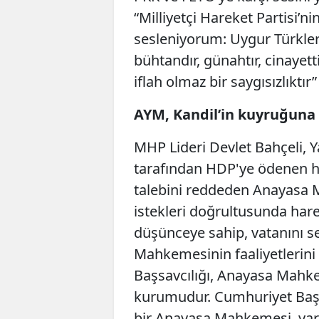
“Milliyetçi Hareket Partisi’n
sesleniyorum: Uygur Türkleri
bühtandır, günahtır, cinayettir
iflah olmaz bir saygısızlıktır”
AYM, Kandil’in kuyruğuna 
MHP Lideri Devlet Bahçeli, Y
tarafından HDP'ye ödenen ha
talebini reddeden Anayasa M
istekleri doğrultusunda hare
düşünceye sahip, vatanını s
Mahkemesinin faaliyetlerini
Başsavcılığı, Anayasa Mahke
kurumudur. Cumhuriyet Başsa
bir Anayasa Mahkemesi, yar