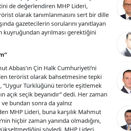
ini de değerlendiren MHP Lideri,
örist olarak tanımlanmasını sert bir dille
ışında gazetecilerin sorularını yanıtlayan
in kuyruğundan ayrılması gerektiğini
um”
mut Abbas’ın Çin Halk Cumhuriyeti’ni
den terörist olarak bahsetmesine tepki
, “Uygur Türklüğünü terörle eşitlemek
ın açık seçik beyanıdır” dedi. Her zaman
nı ve bundan sonra da yalnız
den MHP Lideri, buna karşılık Mahmut
e’nin hiçbir zaman yanında olmadığını,
yükseltmediğini söyledi. MHP Lideri,