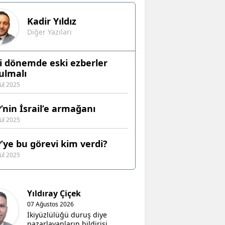
Kadir
Yıldız
Diğer Yazıları
i dönemde eski ezberler
ulmalı
lül 2025
’nin İsrail’e armağanı
lül 2025
’ye bu görevi kim verdi?
lül 2025
Yıldıray Çiçek
07 Ağustos 2026
İkiyüzlülüğü duruş diye
pazarlayanların bildirisi