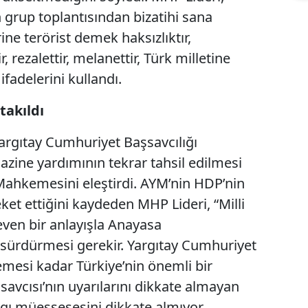
in grup toplantısından bizatihi sana
ne terörist demek haksızlıktır,
, rezalettir, melanettir, Türk milletine
 ifadelerini kullandı.
takıldı
argıtay Cumhuriyet Başsavcılığı
zine yardımının tekrar tahsil edilmesi
ahkemesini eleştirdi. AYM’nin HDP’nin
ket ettiğini kaydeden MHP Lideri, “Milli
even bir anlayışla Anayasa
 sürdürmesi gerekir. Yargıtay Cumhuriyet
mesi kadar Türkiye’nin önemli bir
vcısı’nın uyarılarını dikkate almayan
gı müessesesini dikkate almıyor