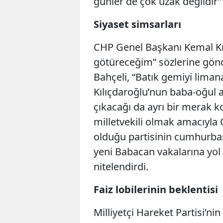
günler de çok uzak değildir
Siyaset simsarları
CHP Genel Başkanı Kemal Kı
götüreceğim” sözlerine gön
Bahçeli, “Batık gemiyi lim
Kılıçdaroğlu’nun baba-oğul 
çıkacağı da ayrı bir merak ko
milletvekili olmak amacıyla 
olduğu partisinin cumhurba
yeni Babacan vakalarına yol 
nitelendirdi.
Faiz lobilerinin beklentisi
Milliyetçi Hareket Partisi’ni