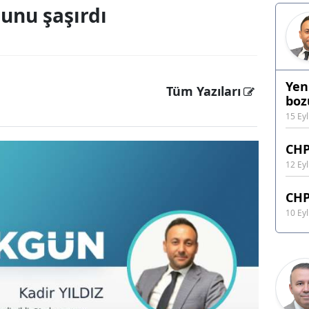
unu şaşırdı
Yen
Tüm Yazıları
boz
15 Ey
CHP
12 Ey
CHP
10 Ey