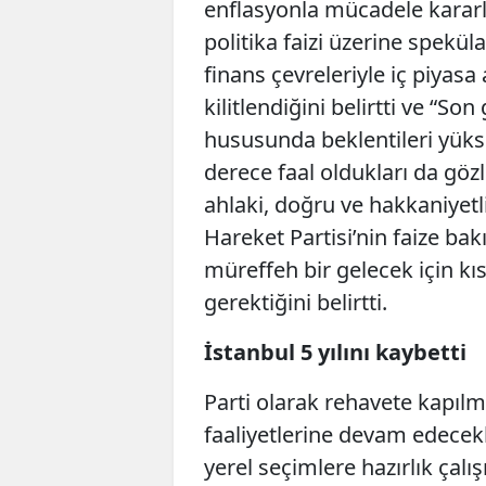
enflasyonla mücadele kararlı
politika faizi üzerine spekül
finans çevreleriyle iç piyasa
kilitlendiğini belirtti ve “Son
hususunda beklentileri yükse
derece faal oldukları da gö
ahlaki, doğru ve hakkaniyetli
Hareket Partisi’nin faize b
müreffeh bir gelecek için k
gerektiğini belirtti.
İstanbul 5 yılını kaybetti
Parti olarak rehavete kapıl
faaliyetlerine devam edecekl
yerel seçimlere hazırlık çalış