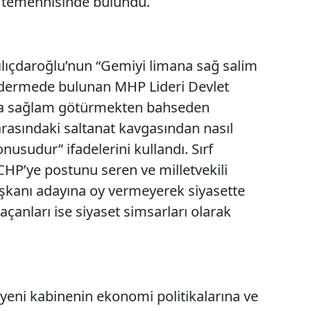
” temennisinde bulundu.
lıçdaroğlu’nun “Gemiyi limana sağ salim
dermede bulunan MHP Lideri Devlet
ana sağlam götürmekten bahseden
arasındaki saltanat kavgasından nasıl
nusudur” ifadelerini kullandı. Sırf
CHP’ye postunu seren ve milletvekili
şkanı adayına oy vermeyerek siyasette
açanları ise siyaset simsarları olarak
n yeni kabinenin ekonomi politikalarına ve