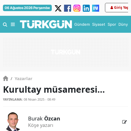
Giriş Yap
06 Ağustos 2026 Perşembe
Gündem
Siyaset
Spor
Dünya
/
Yazarlar
Kurultay müsameresi…
YAYINLAMA:
08 Nisan 2025 - 08:49
Burak
Özcan
Köşe yazarı