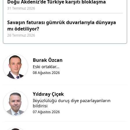
Doğu Akdeniz'de Türkiye karşıtı bloklaşma
31 Temmuz 2026
Savaşın faturası gümrük duvarlarıyla dünyaya
mı ödetiliyor?
26 Temmuz 2026
Burak Özcan
Eski ortaklar…
08 Ağustos 2026
Yıldıray Çiçek
İkiyüzlülüğü duruş diye pazarlayanların
bildirisi
07 Ağustos 2026