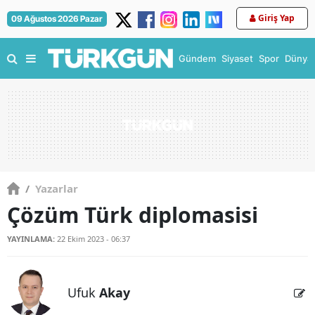
Giriş Yap
09 Ağustos 2026 Pazar
Gündem
Siyaset
Spor
Dünya
/
Yazarlar
Çözüm Türk diplomasisi
YAYINLAMA:
22 Ekim 2023 - 06:37
Ufuk
Akay