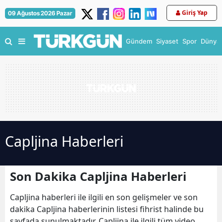
Giriş Yap
09 Ağustos 2026 Pazar
Gündem
Siyaset
Spor
Dünya
Capljina Haberleri
Son Dakika Capljina Haberleri
Capljina haberleri ile ilgili en son gelişmeler ve son
dakika Capljina haberlerinin listesi fihrist halinde bu
sayfada sunulmaktadır. Capljina ile ilgili tüm video,