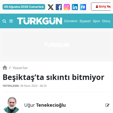
Giriş Yap
08 Ağustos 2026 Cumartesi
Gündem
Siyaset
Spor
Dünya
/
Yazarlar
Beşiktaş’ta sıkıntı bitmiyor
YAYINLAMA:
06 Ekim 2023 - 06:25
Uğur
Tenekecioğlu