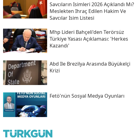
Savcıların Isimleri 2026 Açıklandı Mı?
Meslekten Ihraç Edilen Hakim Ve
Savcılar Isim Listesi
Mhp Lideri Bahçeli'den Terörsüz
Türkiye Yasası Açıklaması: 'herkes
Kazandı'
Abd Ile Brezilya Arasında Büyükelçi
Krizi
Fetö'nün Sosyal Medya Oyunları