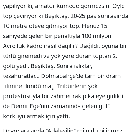
yapılıyor ki, amatör kümede görmezsin. Öyle
top çeviriyor ki Beşiktaş, 20-25 pas sonrasında
10 metre öteye gitmiyor top. Henüz 15.
saniyede gelen bir penaltıyla 100 milyon
Avro’luk kadro nasıl dağılır? Dağıldı, oyuna bir
türlü giremedi ve yok yere duran toptan 2.
golü yedi. Beşiktaş. Sonra ıslıklar,
tezahüratlar... Dolmabahçe’de tam bir dram
filmine döndü maç. Tribünlerin şok
protestosuyla bir zahmet rakip kaleye gidildi
de Demir Ege’nin zamanında gelen golü
korkuyu atmak için yetti.
Devre arasında “Adalı-silin” mi oldu bilinmez