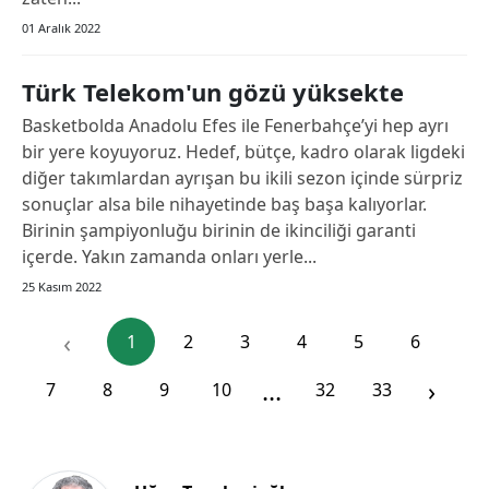
01 Aralık 2022
Türk Telekom'un gözü yüksekte
Basketbolda Anadolu Efes ile Fenerbahçe’yi hep ayrı
bir yere koyuyoruz. Hedef, bütçe, kadro olarak ligdeki
diğer takımlardan ayrışan bu ikili sezon içinde sürpriz
sonuçlar alsa bile nihayetinde baş başa kalıyorlar.
Birinin şampiyonluğu birinin de ikinciliği garanti
içerde. Yakın zamanda onları yerle...
25 Kasım 2022
‹
1
2
3
4
5
6
...
›
7
8
9
10
32
33