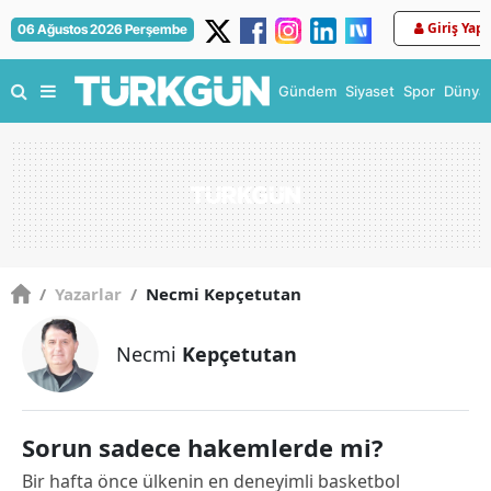
Giriş Yap
06 Ağustos 2026 Perşembe
Gündem
Siyaset
Spor
Dünya
/
Yazarlar
/
Necmi Kepçetutan
Necmi
Kepçetutan
Sorun sadece hakemlerde mi?
Bir hafta önce ülkenin en deneyimli basketbol