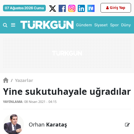
Giriş Yap
07 Ağustos 2026 Cuma
Gündem
Siyaset
Spor
Dünya
/
Yazarlar
Yine sukutuhayale uğradılar
YAYINLAMA:
08 Nisan 2021 - 04:15
Orhan
Karataş