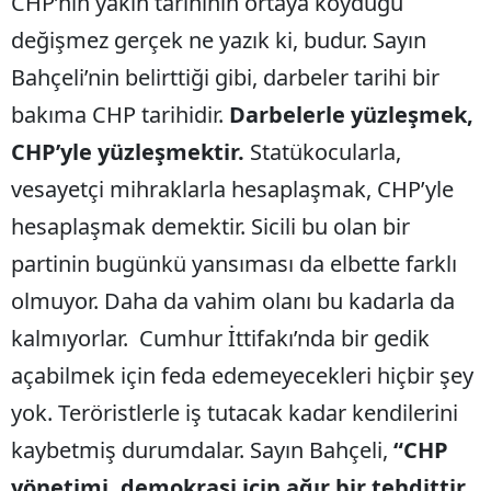
CHP’nin yakın tarihinin ortaya koyduğu
değişmez gerçek ne yazık ki, budur. Sayın
Bahçeli’nin belirttiği gibi, darbeler tarihi bir
bakıma CHP tarihidir.
Darbelerle yüzleşmek,
CHP’yle yüzleşmektir.
Statükocularla,
vesayetçi mihraklarla hesaplaşmak, CHP’yle
hesaplaşmak demektir. Sicili bu olan bir
partinin bugünkü yansıması da elbette farklı
olmuyor. Daha da vahim olanı bu kadarla da
kalmıyorlar. Cumhur İttifakı’nda bir gedik
açabilmek için feda edemeyecekleri hiçbir şey
yok. Teröristlerle iş tutacak kadar kendilerini
kaybetmiş durumdalar. Sayın Bahçeli,
“CHP
yönetimi, demokrasi için ağır bir tehdittir.