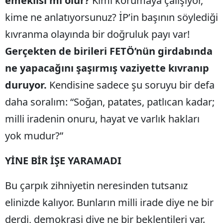
emeklisi mi olur?
Kimi korumaya çalışıyor,
kime ne anlatıyorsunuz? İP’in başının söylediği
kıvranma olayında bir doğruluk payı var!
Gerçekten de birileri FETÖ’nün girdabında
ne yapacağını şaşırmış vaziyette kıvranıp
duruyor.
Kendisine sadece şu soruyu bir defa
daha soralım: “Soğan, patates, patlıcan kadar;
milli iradenin onuru, hayat ve varlık hakları
yok mudur?”
YİNE BİR İŞE YARAMADI
Bu çarpık zihniyetin neresinden tutsanız
elinizde kalıyor. Bunların milli irade diye ne bir
derdi, demokrasi diye ne bir beklentileri var.