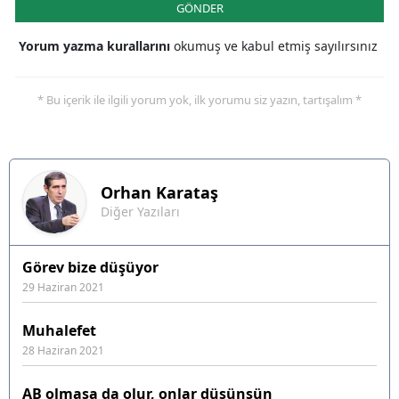
GÖNDER
Yorum yazma kurallarını
okumuş ve kabul etmiş sayılırsınız
* Bu içerik ile ilgili yorum yok, ilk yorumu siz yazın, tartışalım *
Orhan
Karataş
Diğer Yazıları
Görev bize düşüyor
29 Haziran 2021
Muhalefet
28 Haziran 2021
AB olmasa da olur, onlar düşünsün