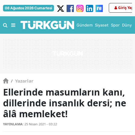
Giriş Yap
08 Ağustos 2026 Cumartesi
Gündem
Siyaset
Spor
Dünya
/
Yazarlar
Ellerinde masumların kanı,
dillerinde insanlık dersi; ne
âlâ memleket!
YAYINLAMA:
25 Nisan 2021 - 03:22