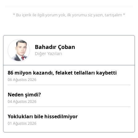
* Bu içerik ile ilgili yorum yok, ilk yorumu siz yazın, tartışalım *
Bahadır
Çoban
Diğer Yazıları
86 milyon kazandı, felaket tellalları kaybetti
06 Ağustos 2026
Neden şimdi?
04 Ağustos 2026
Yoklukları bile hissedilmiyor
01 Ağustos 2026