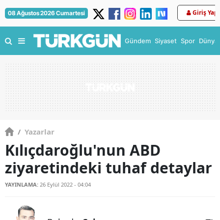
Giriş Yap
08 Ağustos 2026 Cumartesi
Gündem
Siyaset
Spor
Dünya
/
Yazarlar
Kılıçdaroğlu'nun ABD
ziyaretindeki tuhaf detaylar
YAYINLAMA:
26 Eylül 2022 - 04:04