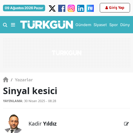
Giriş Yap
09 Ağustos 2026 Pazar
Gündem
Siyaset
Spor
Dünya
/
Yazarlar
Sinyal kesici
YAYINLAMA:
30 Nisan 2025 - 08:28
Kadir
Yıldız