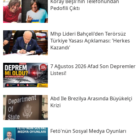
Koray Beşli'nin Telefonundan
Pedofili Çıktı
Mhp Lideri Bahçeli'den Terörsüz
Türkiye Yasası Açıklaması: 'herkes
Kazandı'
7 Ağustos 2026 Afad Son Depremler
Listesi!
Abd Ile Brezilya Arasında Büyükelçi
Krizi
Fetö'nün Sosyal Medya Oyunları