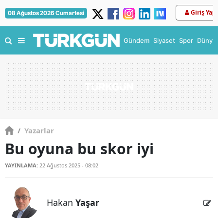
Giriş Yap
08 Ağustos 2026 Cumartesi
Gündem
Siyaset
Spor
Dünya
/
Yazarlar
Bu oyuna bu skor iyi
YAYINLAMA:
22 Ağustos 2025 - 08:02
Hakan
Yaşar