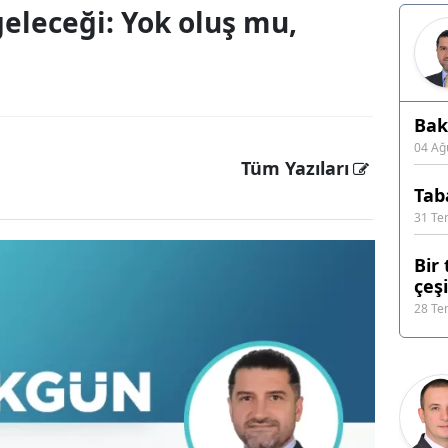
geleceği: Yok oluş mu,
Bak
04 Ağ
Tüm Yazıları
Tab
31 T
Bir
çeş
28 T