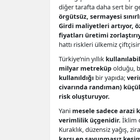
diğer tarafta daha sert bir g
örgütsüz, sermayesi sınırlı
Girdi maliyetleri artıyor, 
fiyatları üretimi zorlaştırı
hattı riskleri ülkemiz çiftçis
Türkiye’nin yıllık
kullanılabi
milyar metreküp
olduğu, 
kullanıldığı
bir yapıda;
veri
civarında randıman) küçük 
risk oluşturuyor.
Yani
mesele sadece arazi k
verimlilik üçgenidir.
İklim d
Kuraklık, düzensiz yağış, zir
karşı en savunmasız kesi