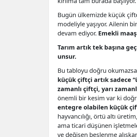
kırılma tam burada başlıyor.
Bugün ülkemizde küçük çiftç
modeliyle yaşıyor. Ailenin bir
devam ediyor.
Emekli maaşı
Tarım artık tek başına ge
unsur.
Bu tabloyu doğru okumazsak 
küçük çiftçi artık sadece “
zamanlı çiftçi, yarı zamanlı
önemli bir kesim var ki doğr
entegre olabilen küçük çift
hayvancılığı, örtü altı üreti
ama ticari düşünen işletmele
ve değişen beslenme alışkanl