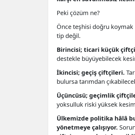
Peki çözüm ne?
Önce teşhisi doğru koymak g
tip değil.
Birincisi; ticari küçük çiftçi
destekle büyüyebilecek kes
İkincisi; geçiş çiftçileri.
Tar
bulursa tarımdan çıkabilece
Üçüncüsü; geçimlik çiftçile
yoksulluk riski yüksek kesi
Ülkemizde politika hâlâ bu
yönetmeye çalışıyor.
Sorun