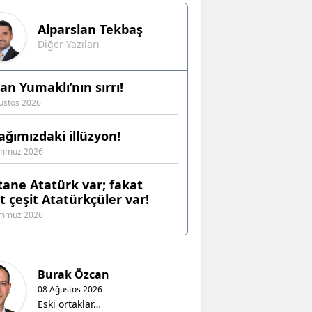
Alparslan
Tekbaş
Diğer Yazıları
an Yumaklı’nın sırrı!
ustos 2026
ağımızdaki illüzyon!
emmuz 2026
 tane Atatürk var; fakat
it çeşit Atatürkçüler var!
emmuz 2026
Burak Özcan
08 Ağustos 2026
Eski ortaklar…