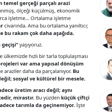
n temel gerçeği parçalı arazi
lünmüş, ölçeği küçülmüş, ekonomik
larca işletme… Ortalama işletme
ar
civarında. Ama bu ortalama yanıltıcı;
de bu rakam çok daha aşağıda.
 geçişi”
yaşıyoruz.
e ülkemizde hızlı bir tarla toplulaşması
projeleri var ama yapısal dönüşüm
 araziler daha da parçalanıyor.
Bu
eğil;
sosyal ve kültürel bir mesele.
adece üretim aracı değil; aynı
edir, mirastır.
Bu yüzden
küçük çiftçi
adece tarımla da geçinemiyor.
İşte