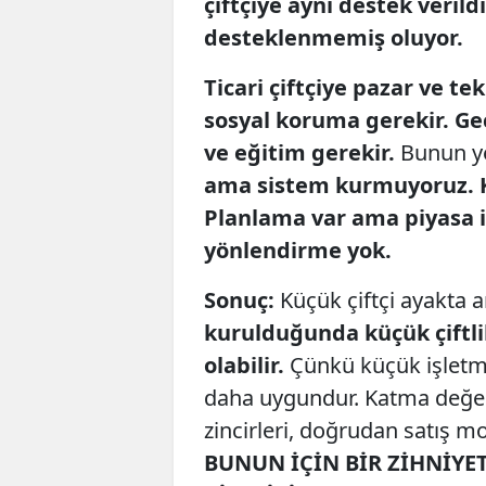
çiftçiye aynı destek veril
desteklenmemiş oluyor.
Ticari çiftçiye pazar ve te
sosyal koruma gerekir. Geçi
ve eğitim gerekir.
Bunun ye
ama sistem kurmuyoruz. Ko
Planlama var ama piyasa 
yönlendirme yok.
Sonuç:
Küçük çiftçi ayakta 
kurulduğunda küçük çiftlikl
olabilir.
Çünkü küçük işletm
daha uygundur. Katma değerli
zincirleri, doğrudan satış m
BUNUN İÇİN BİR ZİHNİYET