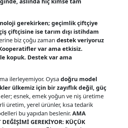
diğinde, aslında hiç kimse tam
knoloji gerekirken; geçimlik çiftçiye
ş çiftçisine ise tarım dışı istihdam
rine biz çoğu zaman
destek veriyoruz
operatifler var ama etkisiz.
ile kopuk. Destek var ama
ama ilerleyemiyor. Oysa
doğru model
er ülkemiz için bir zayıflık değil, güç
eler; esnek, emek yoğun ve niş üretime
 üretim, yerel ürünler, kısa tedarik
odelleri bu yapıdan beslenir.
AMA
 DEĞİŞİMİ GEREKİYOR:
KÜÇÜK