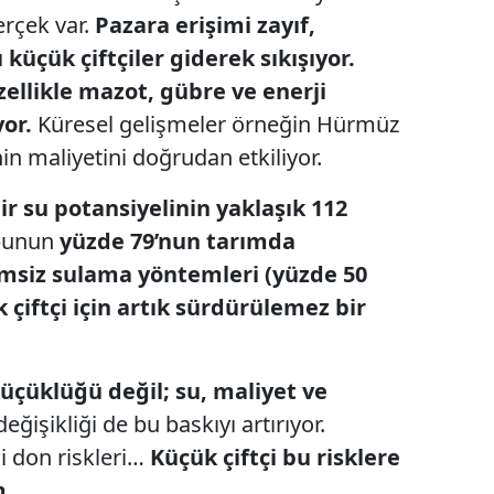
erçek var.
Pazara erişimi zayıf,
 küçük çiftçiler giderek sıkışıyor.
özellikle mazot, gübre ve enerji
yor.
Küresel gelişmeler örneğin Hürmüz
inin maliyetini doğrudan etkiliyor.
lir su potansiyelinin yaklaşık 112
bunun
yüzde 79’nun tarımda
msiz sulama yöntemleri (yüzde 50
çiftçi için artık sürdürülemez bir
üçüklüğü değil; su, maliyet ve
eğişikliği de bu baskıyı artırıyor.
ai don riskleri…
Küçük çiftçi bu risklere
m.