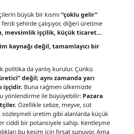
ilerin büyük bir kısmı
“çoklu gelir”
 ferdi şehirde çalışıyor, diğeri üretime
, mevsimlik işçilik, küçük ticaret…
çim kaynağı değil, tamamlayıcı bir
politika da yanlış kurulur. Çünkü
üretici” değil; aynı zamanda yarı
 işçidir.
Buna rağmen ülkemizde
u yönlendirme ile büyüyebilir:
Pazara
çiler.
Özellikle sebze, meyve, süt
m, sözleşmeli üretim gibi alanlarda küçük
r ciddi bir potansiyele sahip. Kentleşme
ıkları bu kesim için fırsat sunuyor. Ama