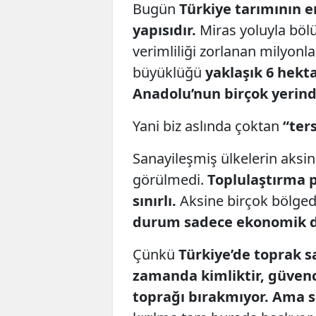
Bugün
Türkiye tarımının e
yapısıdır.
Miras yoluyla bö
verimliliği zorlanan milyon
büyüklüğü
yaklaşık 6 hekt
Anadolu’nun birçok yerin
Yani biz aslında çoktan
“ters
Sanayileşmiş ülkelerin aksin
görülmedi.
Toplulaştırma 
sınırlı.
Aksine birçok bölgede
durum sadece ekonomik d
Çünkü
Türkiye’de toprak s
zamanda
kimliktir, güvenc
toprağı bırakmıyor. Ama s