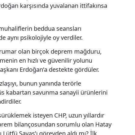
Erdoğan karşısında yuvalanan ittifakınsa
 muhaliflerin beddua seansları
 aynı psikolojiyle oy verdiler.
tarumar olan birçok deprem mağduru,
enin en hızlı ve güvenilir yolunu
aşkanı Erdoğan’a destekte gördüler.
 uzlaşıyı, bunun yanında terörle
üs kabartan savunma sanayii ürünlerini
dirdiler.
sürüklemek isteyen CHP, uzun yıllardır
deprem bilançosundan sorumlu olan Hatay
Lütfü Savaş’ı görevden aldı mı? İlk