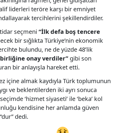
yakınlığına rağmen, genel gidişattan
if liderleri teröre karşı bir emniyet
llayarak tercihlerini şekillendirdiler.
iktidar seçmeni
“İlk defa boş tencere
ecek bir sığlıkta Türkiye’nin ekonomik
ercihte bulundu, ne de yüzde 48’lik
 birliğine onay verdiler”
gibi son
an bir anlayışla hareket etti.
ntez içine almak kaydıyla Türk toplumunun
gı ve beklentilerden iki ayrı sonuca
eçimde ‘hizmet siyaseti’ ile ‘beka’ kol
unluğu kendisine her anlamda güven
“dur” dedi.