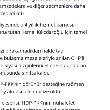
emzedelere ve diğer seçmenlere daha
izebildi mi?
yesindeki 4 yıllık hizmet karnesi,
a tutan Kemal Kılıçdaroğlu için temel
i bırakamadıkları hâlde tatil
te bulaşma meseleleriyle anılan CHP’li
ın siyasi dizginlerini elinde bulunduran
nusunda sınıfta kaldı.
 HDP-PKK’nın görünür desteğine rağmen
 oy alması bile mucize oldu.
ekserisi, HDP-PKK’nın muhalefet