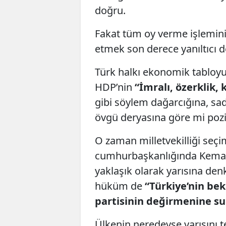
doğru.
Fakat tüm oy verme işlemin
etmek son derece yanıltıcı 
Türk halkı ekonomik tablo
HDP’nin
“İmralı, özerklik,
gibi söylem dağarcığına, sad
övgü deryasına göre mi pozi
O zaman milletvekilliği seçi
cumhurbaşkanlığında Kemal K
yaklaşık olarak yarısına den
hüküm de
“Türkiye’nin be
partisinin değirmenine su
Ülkenin neredeyse yarısını t