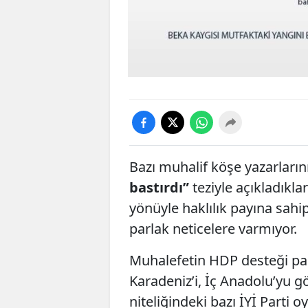
Bazı muhalif köşe yazarları
bastırdı”
teziyle açıkladıkla
yönüyle haklılık payına sa
parlak neticelere varmıyor.
Muhalefetin HDP desteği pah
Karadeniz’i, İç Anadolu’yu g
niteliğindeki bazı İYİ Parti