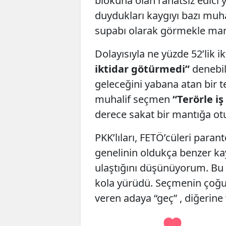
blokuna olan rahatsız edici 
duydukları kaygıyı bazı muhal
supabı olarak görmekle manda
Dolayısıyla ne yüzde 52’lik 
iktidar götürmedi”
denebil
geleceğini yabana atan bir t
muhalif seçmen
“Terörle iş
derece sakat bir mantığa otur
PKK’lıları, FETÖ’cüleri para
genelinin oldukça benzer kay
ulaştığını düşünüyorum. Bu s
kola yürüdü. Seçmenin çoğ
veren adaya “geç” , diğerine 