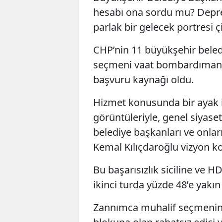
hesabı ona sordu mu? Depr
parlak bir gelecek portresi ç
CHP’nin 11 büyükşehir beledi
seçmeni vaat bombardımanın
başvuru kaynağı oldu.
Hizmet konusunda bir ayak iz
görüntüleriyle, genel siyase
belediye başkanları ve onlar
Kemal Kılıçdaroğlu vizyon ko
Bu başarısızlık siciline ve
ikinci turda yüzde 48’e yakın
Zannımca muhalif seçmenin 