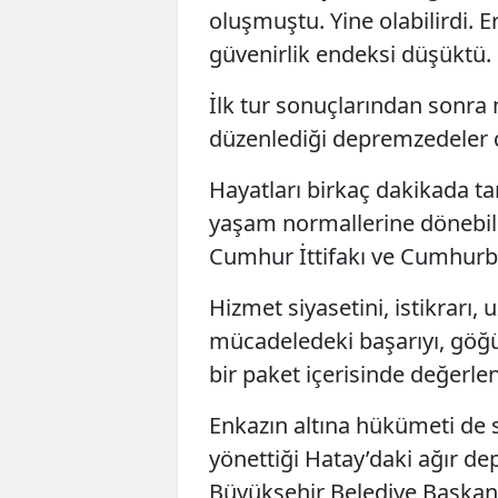
oluşmuştu. Yine olabilirdi. 
güvenirlik endeksi düşüktü.
İlk tur sonuçlarından sonra
düzenlediği depremzedeler de
Hayatları birkaç dakikada 
yaşam normallerine dönebilm
Cumhur İttifakı ve Cumhurb
Hizmet siyasetini, istikrarı,
mücadeledeki başarıyı, göğ
bir paket içerisinde değerlen
Enkazın altına hükümeti de 
yönettiği Hatay’daki ağır 
Büyükşehir Belediye Başkanı 