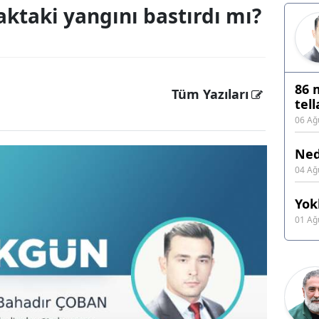
ktaki yangını bastırdı mı?
86 
Tüm Yazıları
tell
06 Ağ
Ned
04 Ağ
Yok
01 Ağ