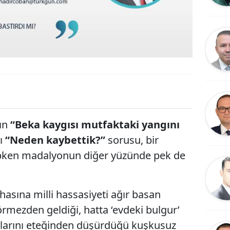
nın
“Beka kaygısı mutfaktaki yangını
rı
“Neden kaybettik?”
sorusu, bir
hipken madalyonun diğer yüzünde pek de
asına milli hassasiyeti ağır basan
örmezden geldiği, hatta ‘evdeki bulgur’
 oylarını eteğinden düşürdüğü kuşkusuz