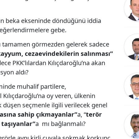
in beka ekseninde döndüğünü iddia
değerlendirmelere gebe.
yu tamamen görmezden gelerek sadece
 kayyum, cezaevindekilerin salınması”
ece PKK’lılardan Kılıçdaroğlu’na akan
syon aldı?
minde muhalif partilere,
ılıçdaroğlu’na oy veren, ülkenin
k düşen seçmenle ilgili verilecek genel
kasına sahip çıkmayanlar”
a, “
terör
 taşıyanlar”
a mı bağlanmalı?
erörle aynı kirli çuvala sokmak korkunç