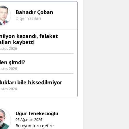
Bahadır
Çoban
Diğer Yazıları
milyon kazandı, felaket
alları kaybetti
ustos 2026
en şimdi?
ustos 2026
lukları bile hissedilmiyor
ustos 2026
Uğur Tenekecioğlu
06 Ağustos 2026
Bu oyun turu getirir