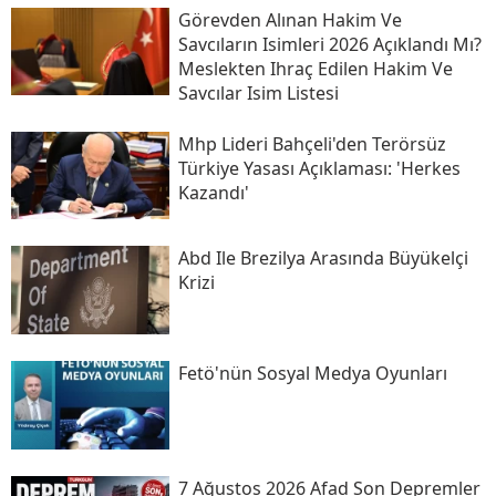
Görevden Alınan Hakim Ve
Savcıların Isimleri 2026 Açıklandı Mı?
Meslekten Ihraç Edilen Hakim Ve
Savcılar Isim Listesi
Mhp Lideri Bahçeli'den Terörsüz
Türkiye Yasası Açıklaması: 'herkes
Kazandı'
Abd Ile Brezilya Arasında Büyükelçi
Krizi
Fetö'nün Sosyal Medya Oyunları
7 Ağustos 2026 Afad Son Depremler