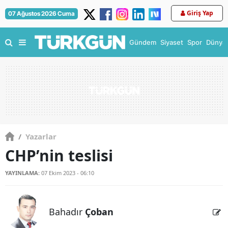
Giriş Yap
07 Ağustos 2026 Cuma
Gündem
Siyaset
Spor
Dünya
/
Yazarlar
CHP’nin teslisi
YAYINLAMA:
07 Ekim 2023 - 06:10
Bahadır
Çoban