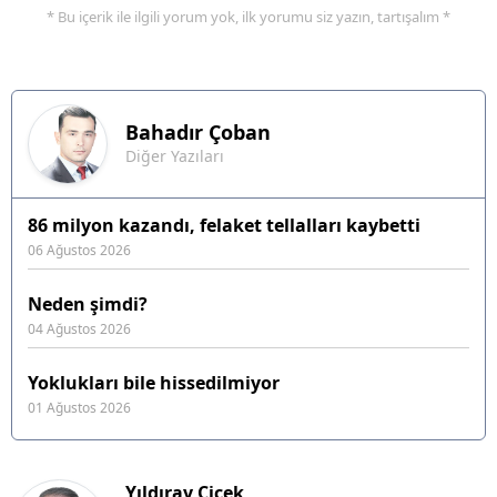
* Bu içerik ile ilgili yorum yok, ilk yorumu siz yazın, tartışalım *
Bahadır
Çoban
Diğer Yazıları
86 milyon kazandı, felaket tellalları kaybetti
06 Ağustos 2026
Neden şimdi?
04 Ağustos 2026
Yoklukları bile hissedilmiyor
01 Ağustos 2026
Yıldıray Çiçek