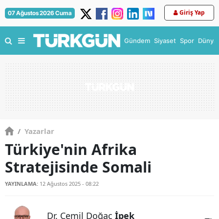
Giriş Yap
07 Ağustos 2026 Cuma
Gündem
Siyaset
Spor
Dünya
/
Yazarlar
Türkiye'nin Afrika
Stratejisinde Somali
YAYINLAMA:
12 Ağustos 2025 - 08:22
Dr. Cemil Doğaç
İpek