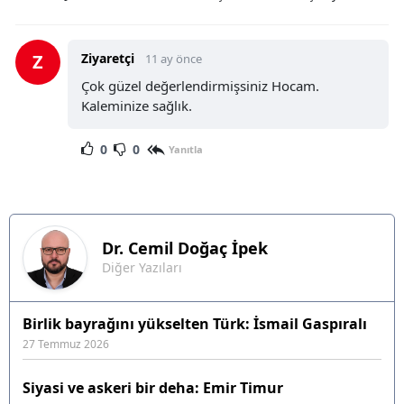
Z
Ziyaretçi
11 ay önce
Çok güzel değerlendirmişsiniz Hocam.
Kaleminize sağlık.
0
0
Yanıtla
Dr. Cemil Doğaç
İpek
Diğer Yazıları
Birlik bayrağını yükselten Türk: İsmail Gaspıralı
27 Temmuz 2026
Siyasi ve askeri bir deha: Emir Timur