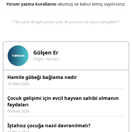
Yorum yazma kurallarını
okumuş ve kabul etmiş sayılırsınız
* Bu içerik ile ilgili yorum yok, ilk yorumu siz yazın, tartışalım *
Gülşen
Er
Diğer Yazıları
Hamile göbeği bağlama nedir
16 Mart 2026
Çocuk gelişimi için evcil hayvan sahibi olmanın
faydaları
09 Mart 2026
İştahsız çocuğa nasıl davranılmalı?