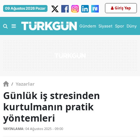
Giriş Yap
09 Ağustos 2026 Pazar
Gündem
Siyaset
Spor
Dünya
/
Yazarlar
Günlük iş stresinden
kurtulmanın pratik
yöntemleri
YAYINLAMA:
04 Ağustos 2025 - 09:00