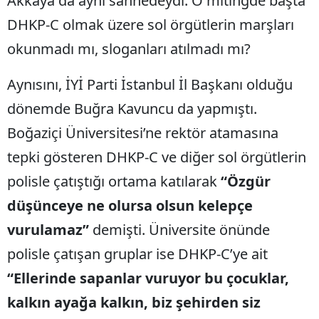
Akkaya da aynı sahnedeydi. O mitingde başta
DHKP-C olmak üzere sol örgütlerin marşları
okunmadı mı, sloganları atılmadı mı?
Aynısını, İYİ Parti İstanbul İl Başkanı olduğu
dönemde Buğra Kavuncu da yapmıştı.
Boğaziçi Üniversitesi’ne rektör atamasına
tepki gösteren DHKP-C ve diğer sol örgütlerin
polisle çatıştığı ortama katılarak
“Özgür
düşünceye ne olursa olsun kelepçe
vurulamaz”
demişti. Üniversite önünde
polisle çatışan gruplar ise DHKP-C’ye ait
“Ellerinde sapanlar vuruyor bu çocuklar,
kalkın ayağa kalkın, biz şehirden siz