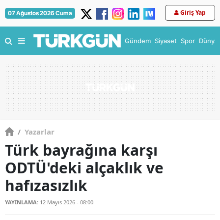
Giriş Yap
07 Ağustos 2026 Cuma
Gündem
Siyaset
Spor
Dünya
/
Yazarlar
Türk bayrağına karşı
ODTÜ'deki alçaklık ve
hafızasızlık
YAYINLAMA:
12 Mayıs 2026 - 08:00