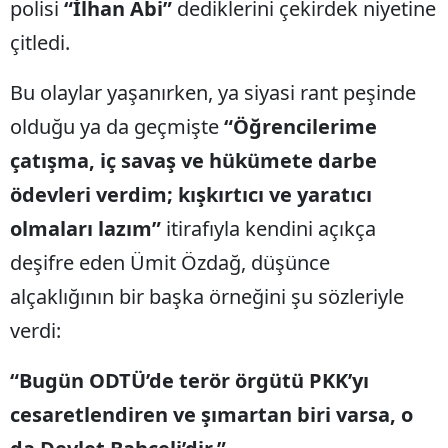
polisi
“İlhan Abi”
dediklerini çekirdek niyetine
çitledi.
Bu olaylar yaşanırken, ya siyasi rant peşinde
olduğu ya da geçmişte
“Öğrencilerime
çatışma, iç savaş ve hükümete darbe
ödevleri verdim; kışkırtıcı ve yaratıcı
olmaları lazım”
itirafıyla kendini açıkça
deşifre eden Ümit Özdağ, düşünce
alçaklığının bir başka örneğini şu sözleriyle
verdi:
“Bugün ODTÜ’de terör örgütü PKK’yı
cesaretlendiren ve şımartan biri varsa, o