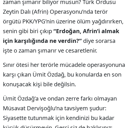
zaman şımarır biliyor musun? Türk Ordusu
Zeytin Dalı (Afrin) Operasyonu’nda terör
örgütü PKK/YPG’nin üzerine ölüm yağdırırken,
senin gibi biri çıkıp
“Erdoğan, Afrin’i almak
için karşılığında ne verdin?”
diye sorarsa
işte o zaman şımarır ve cesaretlenir.
Sınır ötesi her terörle mücadele operasyonuna
karşı çıkan Ümit Özdağ, bu konularda en son
konuşacak kişi bile değilsin.
Ümit Özdağ’a ve ondan zerre farkı olmayan
Müsavat Dervişoğlu’na tavsiyem şudur:
Siyasette tutunmak için kendinizi bu kadar
küçük düşürmeyin. Gerçi siz de haklısınız;