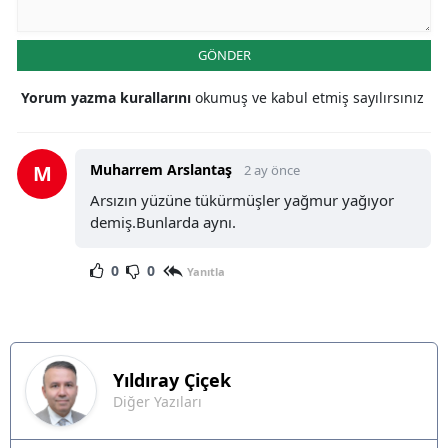
GÖNDER
Yorum yazma kurallarını
okumuş ve kabul etmiş sayılırsınız
M
Muharrem Arslantaş
2 ay önce
Arsızın yüzüne tükürmüşler yağmur yağıyor
demiş.Bunlarda aynı.
0
0
Yanıtla
Yıldıray
Çiçek
Diğer Yazıları