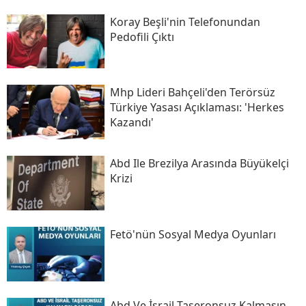
Koray Beşli'nin Telefonundan
Pedofili Çıktı
Mhp Lideri Bahçeli'den Terörsüz
Türkiye Yasası Açıklaması: 'herkes
Kazandı'
Abd Ile Brezilya Arasında Büyükelçi
Krizi
Fetö'nün Sosyal Medya Oyunları
Abd Ve İsrail Taşeronsuz Kalmasın