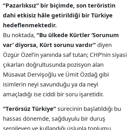
“Pazarlıksız” bir biçimde, son teröristin
dahi etkisiz hâle getirildiği bir Türkiye
hedeflenmektedir.
Bu noktada,
“Bu ülkede Kürtler ‘Sorunum
var’ diyorsa, Kürt sorunu vardır”
diyen
Özgür Özel’in yanında saf tutan; CHP’nin siyasi
çıkarları doğrultusunda pozisyon alan
Müsavat Dervişoğlu ve Ümit Özdağ gibi
isimlerin neyi savunduğu ya da neyi
amaçladığı ise ciddi bir soru işaretidir.
“Terörsüz Türkiye”
sürecinin başlatıldığı bu
hassas dönemde, sağduyulu bir duruş
sergileyen ve kullandığı üslupla toplumu