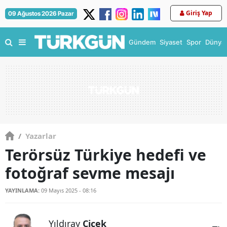
Giriş Yap
09 Ağustos 2026 Pazar
Gündem
Siyaset
Spor
Dünya
/
Yazarlar
Terörsüz Türkiye hedefi ve
fotoğraf sevme mesajı
YAYINLAMA:
09 Mayıs 2025 - 08:16
Yıldıray
Çiçek