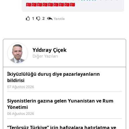
🇹🇷🇹🇷🇹🇷🇹🇷🇹🇷🇹🇷🇹🇷🇹🇷🇹🇷
1
2
Yanıtla
Yıldıray
Çiçek
Diğer Yazıları
İkiyüzlülüğü duruş diye pazarlayanların
bildirisi
07 Ağustos 2026
Siyonistlerin gazına gelen Yunanistan ve Rum
Yönetimi
06 Ağustos 2026
“Terörsüz Türkiye” için hafızalara hatırlatma ve