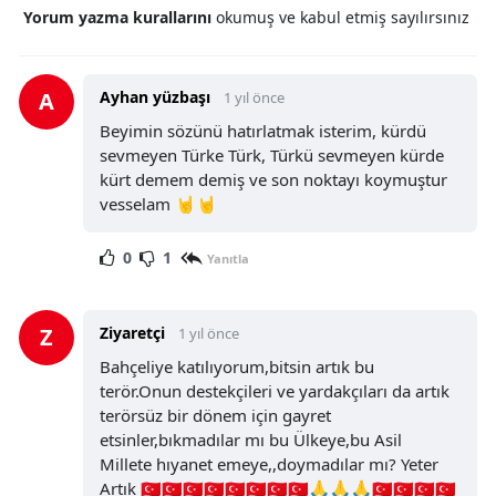
Yorum yazma kurallarını
okumuş ve kabul etmiş sayılırsınız
A
Ayhan yüzbaşı
1 yıl önce
Beyimin sözünü hatırlatmak isterim, kürdü
sevmeyen Türke Türk, Türkü sevmeyen kürde
kürt demem demiş ve son noktayı koymuştur
vesselam 🤘🤘
0
1
Yanıtla
Z
Ziyaretçi
1 yıl önce
Bahçeliye katılıyorum,bitsin artık bu
terör.Onun destekçileri ve yardakçıları da artık
terörsüz bir dönem için gayret
etsinler,bıkmadılar mı bu Ülkeye,bu Asil
Millete hıyanet emeye,,doymadılar mı? Yeter
Artık 🇹🇷🇹🇷🇹🇷🇹🇷🇹🇷🇹🇷🇹🇷🇹🇷🙏🙏🙏🇹🇷🇹🇷🇹🇷🇹🇷